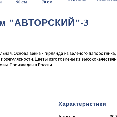
м
90 см
70 см
2 м "АВТОРСКИЙ"-3
альная. Основа венка - гирлянда из зеленого папоротник
 иррегулярности. Цветы изготовлены из высококачествен
вы. Произведен в России.
Характеристики
Артикул:
000