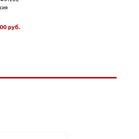
сия
200