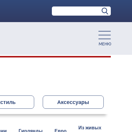
кстиль
Аксессуары
Из живых
ции
Гирлянды
Евро