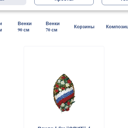
и
Венки
Венки
Корзины
Компози
м
90 см
70 см
слуги