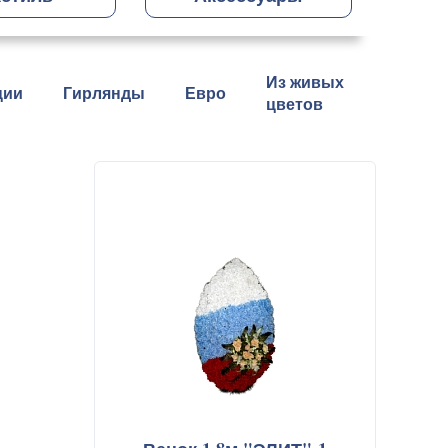
Из живых
ции
Гирлянды
Евро
цветов