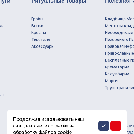
луги
Ритуальные Товары
Полезная
Гробы
Кладбища Мо
ла
Венки
Место на кла
Кресты
Необходимые
Текстиль
Похороны в И
Аксессуары
Правовая инф
Православные
Бесплатные п
Крематории
Колумбарии
Морги
Трупохранили
рт
Продолжая использовать наш
сайт, вы даете согласие на
Полит
обработку файлов cookie
Согла