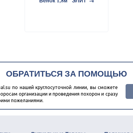
Венок 1,8м "ЭЛИТ"-4
огребение
товары
формация
ОБРАТИТЬСЯ ЗА ПОМОЩЬЮ
al.su по нашей круглосуточной линии, вы сможете
оросам организации и проведения похорон и сразу
воими пожеланиями.