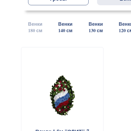
Венки
Венки
Венки
Венк
180 см
140 см
130 см
120 с
О компании
Ритуальные у
Цены