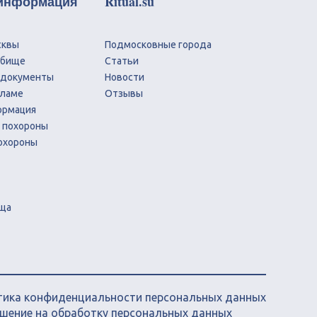
 информация
Ritual.su
сквы
Подмосковные города
дбище
Статьи
 документы
Новости
сламе
Отзывы
ормация
 похороны
охороны
ща
ика конфиденциальности персональных данных
шение на обработку персональных данных