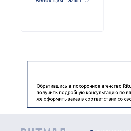
Венок 1,8м "ЭЛИТ"-7
Пособие на п
Ритуальные 
Полезная ин
Обратившись в похоронное агенство Ritu
получить подробную консультацию по вп
же оформить заказ в соответствии со с