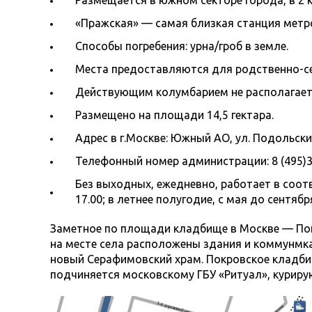
Размещается в южном секторе города, в 2 
«Пражская» — самая близкая станция метр
Способы погребения: урна/гроб в земле.
Места предоставляются для родственно-се
Действующим колумбарием не располагает
Размещено на площади 14,5 гектара.
Адрес в г.Москве: Южный АО, ул. Подольских
Телефонный номер администрации: 8 (495)3
Без выходных, ежедневно, работает в соотв
17.00; в летнее полугодие, с мая до сентября
Заметное по площади кладбище в Москве — Покр
на месте села расположены здания и коммунмк
новый Серафимовский храм. Покровское кладбищ
подчиняется московскому ГБУ «Ритуал», куриру