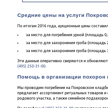
Ритуальные 
Средние цены на услуги Покров
По итогам 2016 года, аукционные цены составил
Полезная ин
за место для погребения урной (площадь
0
за место для захоронения гроба (площадь
за место для захоронения гроба (площадь
Эти данные оперативно сверяются и обновляютс
(495) 250-31-00
.
Помощь в организации похорон
Мы проводим погребение на Покровском кладби
предлагает ассортимент ритуальных товаров и
родового участка, а также семейное подзахорон