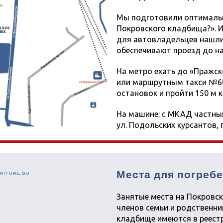
Мы подготовили оптимальн
Покровского кладбища?». И
для автовладельцев нашли
обеспечивают проезд до на
На метро ехать до «Пражско
или маршрутным такси №60
остановок и пройти 150 м к
На машине: с МКАД частны
ул. Подольских курсантов, 
Места для погреб
Занятые места на Покровс
членов семьи и родственни
кладбище имеются в реестр