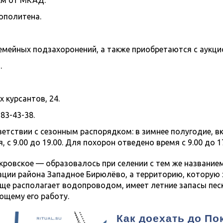
км от МКАД.
ополитена.
мейных подзахоронений, а также приобретаются с аукци
.
 курсантов, 24.
83-43-38.
етствии с сезонным распорядком: в зимнее полугодие, вк
, с 9.00 до 19.00. Для похорон отведено время с 9.00 до 17
овское — образовалось при селении с тем же названием,
ации района Западное Бирюлёво, а территорию, которую
е располагает водопроводом, имеет летние запасы песк
ющему его работу.
Как доехать до П