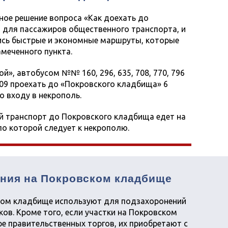
ое решение вопроса «Как доехать до
 для пассажиров общественного транспорта, и
сь быстрые и экономные маршруты, которые
меченного пункта.
й», автобусом №№ 160, 296, 635, 708, 770, 796
9 проехать до «Покровского кладбища» 6
о входу в некрополь.
й транспорт до Покровского кладбища едет на
по которой следует к некрополю.
ения на Покровском кладбище
ком кладбище используют для подзахоронений
ков. Кроме того, если участки на Покровском
е правительственных торгов, их приобретают с