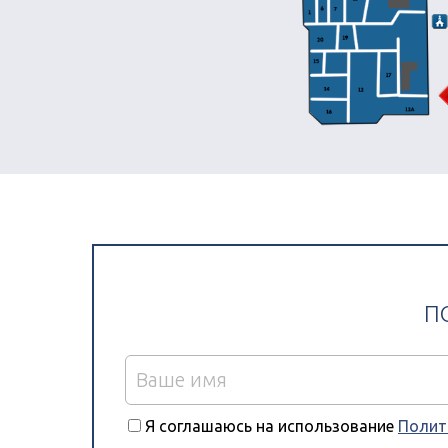
О компании
Ритуальные у
П
Цены
Пособие на п
Я соглашаюсь на использование
Полит