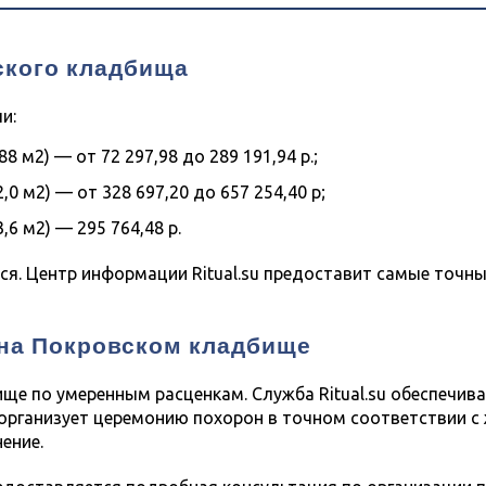
товары
ского кладбища
и:
формация
,88 м
2
) — от 72 297,98 до 289 191,94 р.;
2,0 м
2
) — от 328 697,20 до 657 254,40 р;
3,6 м
2
) — 295 764,48 р.
я. Центр информации Ritual.su предоставит самые точны
 на Покровском кладбище
ще по умеренным расценкам. Служба Ritual.su обеспечив
 организует церемонию похорон в точном соответствии с
ение.