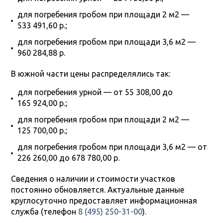
для погребения гробом при площади
2 м
2
—
533 491,60 р.;
для погребения гробом при площади
3,6 м
2
—
960 284,88 р.
В южной части цены распределялись так:
для погребения урной — от 55 308,00 до
165 924,00 р.;
для погребения гробом при площади
2 м
2
—
125 700,00 р.;
для погребения гробом при площади
3,6 м
2
— от
226 260,00 до 678 780,00 р.
Сведения о наличии и стоимости участков
постоянно обновляется. Актуальные данные
круглосуточно предоставляет информационная
служба (телефон
8 (495) 250-31-00
).